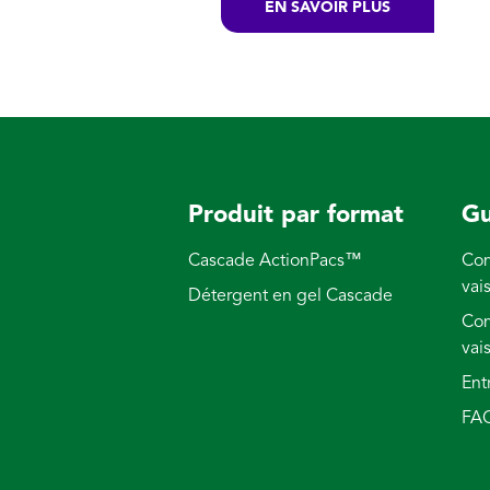
EN SAVOIR PLUS
Produit par format
Gu
Cascade ActionPacs™
Com
vai
Détergent en gel Cascade
Com
vai
Ent
FA